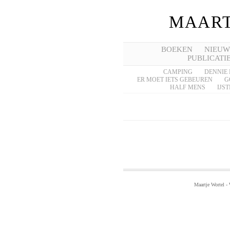
MAART
BOEKEN
NIEUW
PUBLICATI
CAMPING
DENNIE 
ER MOET IETS GEBEUREN
G
HALF MENS
IJST
Maartje Wortel -