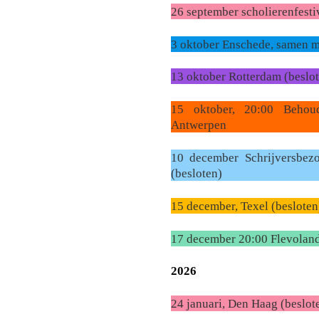
26 september scholierenfesti
3 oktober Enschede, samen me
13 oktober Rotterdam (beslo
15 oktober, 20:00 Behoud
Antwerpen
10 december Schrijversbe
(besloten)
15 december, Texel (besloten
17 december 20:00 Flevoland,
2026
24 januari, Den Haag (beslot