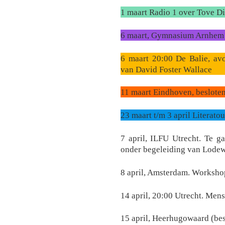
1 maart Radio 1 over Tove Di
6 maart, Gymnasium Arnhem 
6 maart 20:00 De Balie, avon
van David Foster Wallace
11 maart Eindhoven, beslote
23 maart t/m 3 april Literato
7 april, ILFU Utrecht. Te g
onder begeleiding van Lodew
8 april, Amsterdam. Worksho
14 april, 20:00 Utrecht. Men
15 april, Heerhugowaard (bes