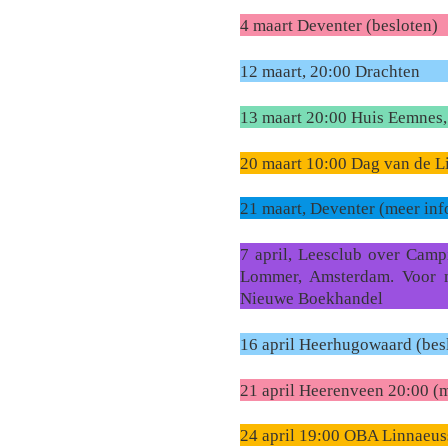
4 maart Deventer (besloten)
12 maart, 20:00 Drachten
13 maart 20:00 Huis Eemnes,
20 maart 10:00 Dag van de Li
21 maart, Deventer (meer inf
7 april, Leesclub over Cam
Lommer, Amsterdam. Voor m
Nieuwe Boekhandel
16 april Heerhugowaard (bes
21 april Heerenveen 20:00 (m
24 april 19:00 OBA Linnaeus