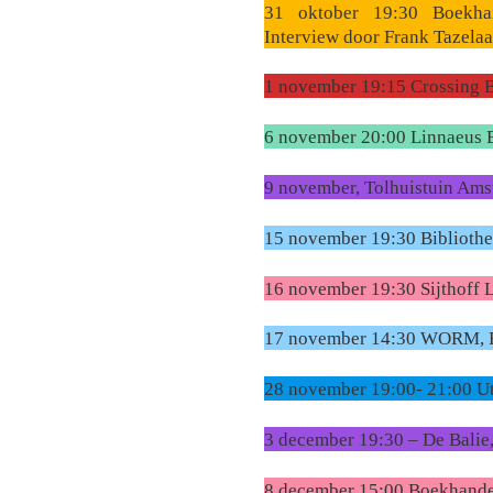
31 oktober 19:30 Boekha
Interview door Frank Tazelaa
1 november 19:15 Crossing B
6 november 20:00 Linnaeus 
9 november, Tolhuistuin Ams
15 november 19:30 Bibliothe
16 november 19:30 Sijthoff 
17 november 14:30 WORM, R
28 november 19:00- 21:00 Ut
3 december 19:30 – De Bali
8 december 15:00 Boekhande