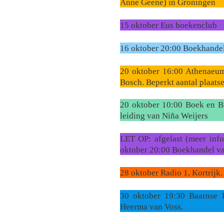
Anne Geene) in Groningen
15 oktober Eus boekenclub
16 oktober 20:00 Boekhandel
20 oktober 16:00 Athenaeum
Bosch. Beperkt aantal plaatse
20 oktober 10:00 Boek en Br
leiding van Niña Weijers
LET OP: afgelast (meer inf
oktober 20:00 Boekhandel v
28 oktober Radio 1, Kortrij
30 oktober 19:30 Baarnse
Heerma van Voss.