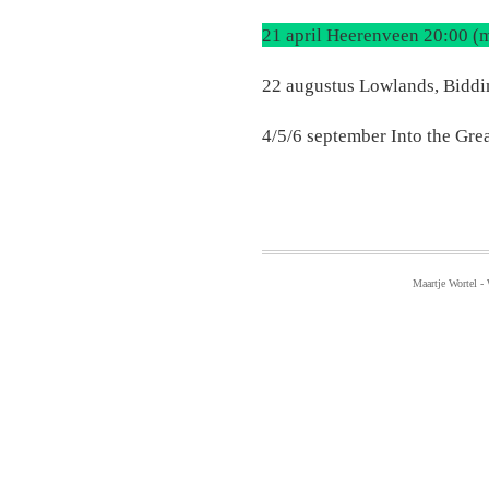
21 april Heerenveen 20:00 (m
22 augustus Lowlands, Bidd
4/5/6 september Into the Gre
Maartje Wortel -