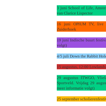
3 juni School of Life, Amst
van Clarice Lispector
16 juni OPIUM TV, live v
Zuiderhoek
19 juni Indische buurt festi
volgt)
4/5 juli Down the Rabbit Hol
15 augustus, 12:00 Lowlands
29 augustus ITWGO, Vliel
Sportveld. Vrijdag 29 augus
meer informatie volgt)
25 september scholierenfesti