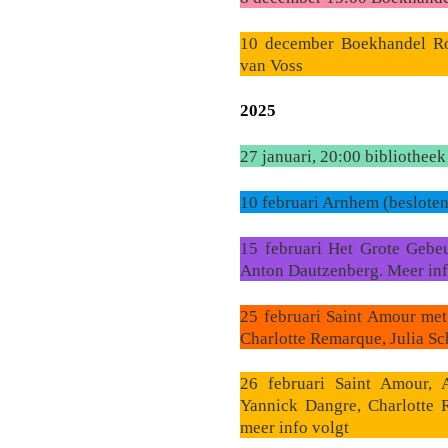
10 december Boekhandel R
van Voss
2025
27 januari, 20:00 bibliothee
10 februari Arnhem (besloten
15 februari Het Grote Gebe
Anton Dautzenberg. Meer inf
25 februari Saint Amour met
Charlotte Remarque, Julia Sc
26 februari Saint Amour, A
Yannick Dangre, Charlotte 
meer info volgt