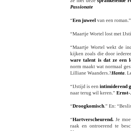
ze met deze
sprankelende 
Passionate
“
Een juweel
van een roman.
“Maartje Wortel lost met IJsti
“Maartje Wortel wekt de ind
kijken zoals die door iede
ware talent is dat ze een 
norm maakt wat normaal ges
Lilliane Waanders.?
Hanta
. L
“IJstijd is een
intimiderend 
naar terug wil keren.”
Ernst-
“
Droogkomisch
.” En: “Besli
“
Hartverscheurend.
Je moet
raak en ontroerend te besc