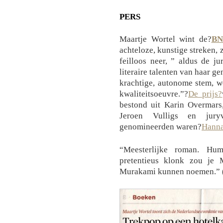
PERS
Maartje Wortel wint de?
BN
achteloze, kunstige streken,
feilloos neer, ” aldus de j
literaire talenten van haar ge
krachtige, autonome stem, w
kwaliteitsoeuvre.”?
De prijs?
bestond uit Karin Overmars
Jeroen Vulligs en juryv
genomineerden waren?
Hanna
“Meesterlijke roman. Hum
pretentieus klonk zou je 
Murakami kunnen noemen.” 