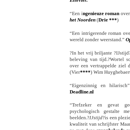
Elsevier.
“Een i
ngenieuze roman
over
het Noorden
(
Drie
***
)
“Een intrigerende roman ove
wereld zonder weerstand.”
O
?In het vrij briljante ?IJsti
beleving van tijd.?Wortel 
over een vertrappelde ziel 
(Vier
****
) Wim Huyghebaert
“Eigenzinnig en hilarisch
Deadline.nl
“Trefzeker en gevat gee
psychologisch gestalte m
beelden.?
IJstijd
?is een plezi
kwaliteit van schrijfster Maa