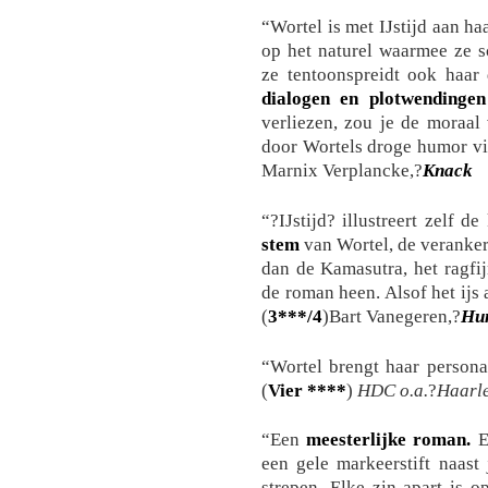
“Wortel is met IJstijd aan ha
op het naturel waarmee ze sc
ze tentoonspreidt ook haar
dialogen en plotwendingen
verliezen, zou je de moraal
door Wortels droge humor vin
Marnix Verplancke,?
Knack
“?IJstijd? illustreert zelf d
stem
van Wortel, de veranker
dan de Kamasutra, het ragfi
de roman heen. Alsof het ijs 
(
3***/4
)Bart Vanegeren,?
Hu
“Wortel brengt haar person
(
Vier ****
)
HDC o.a.
?
Haarl
“Een
meesterlijke roman.
Ei
een gele markeerstift naast
strepen. Elke zin apart is 