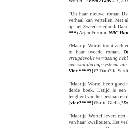
Wortel.”?
VPRO Gids
# 1, 20
“Uit haar nieuwe roman IJst
verhaal kan vertellen. Met 
op het Zweedse eiland. Daar 
***
) Arjen Fortuin,
NRC Han
?Maartje Wortel toont zich e
in haar tweede roman.
O
vreugdevolle verrassing heb
een waarderingssysteem van 
Vier ****?)?
? Dani?lle Serdi
“Maartje Wortel heeft goed
derde boek. IJstijd is een
leegheid van het bestaan en 
(
vier?****)?
Sofie Gielis,?
De
“Maartje Wortel levert met
van haar kwaliteiten. Het ver