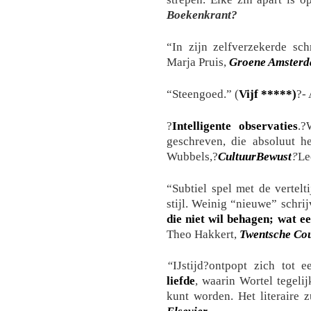
Boekenkrant?
“In zijn zelfverzekerde schr
Marja Pruis,
Groene Amster
“Steengoed.” (
Vijf *****)
?-
?
Intelligente observaties
.?
geschreven, die absoluut he
Wubbels,?
CultuurBewust
?
Le
“Subtiel spel met de vertelt
stijl. Weinig “nieuwe” schrij
die niet wil behagen; wat ee
Theo Hakkert,
Twentsche Cou
“
IJstijd?ontpopt zich tot 
liefde
, waarin Wortel tegelij
kunt worden. Het literaire 