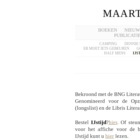
MAART
BOEKEN
NIEUW
PUBLICATI
CAMPING
DENNIE 
ER MOET IETS GEBEUREN
G
HALF MENS
IJS
Bekroond met de BNG Literat
Genomineerd voor de Opzij
(longslist) en de Libris Litera
Bestel
IJstijd
?
hier
. Of steu
voor het affiche voor de b
IJstijd kunt u
hier
lezen.