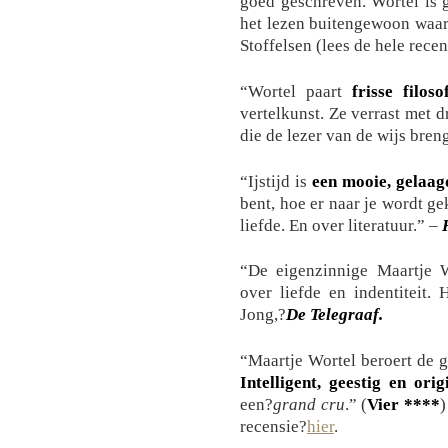
goed geschreven. Wortel is ge
het lezen buitengewoon waar
Stoffelsen (lees de hele rece
“Wortel paart
frisse filos
vertelkunst. Ze verrast met 
die de lezer van de wijs bren
“Ijstijd is
een mooie, gelaa
bent, hoe er naar je wordt ge
liefde. En over literatuur.” –
“De eigenzinnige Maartje 
over liefde en indentiteit. 
Jong,?
De Telegraaf.
“Maartje Wortel beroert de g
Intelligent, geestig en orig
een?
grand cru
.” (
Vier ****
)
recensie?
hier
.