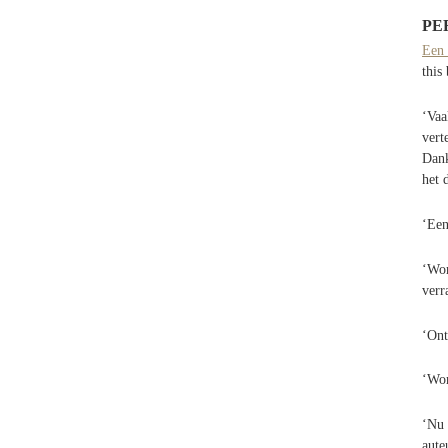
PE
Een 
this
‘Vaa
vert
Dank
het 
‘Een
‘Wor
verr
‘Ont
‘Wor
‘Nu 
aute