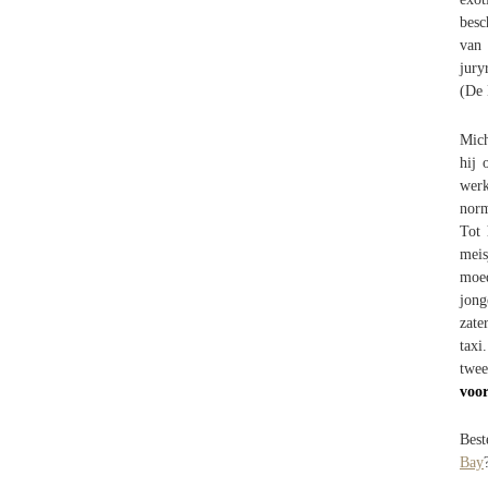
besc
van 
jury
(De 
Mich
hij 
werk
norm
Tot 
meis
moed
jong
zate
taxi
twee
voor
Bes
Bay