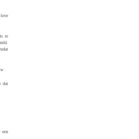
 love
ts te
teld.
omdat
uw
p dat
r een