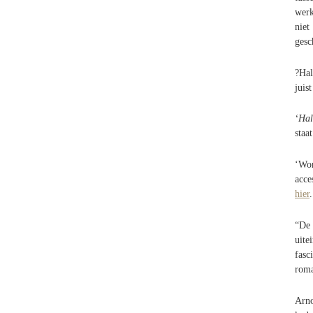
werk
nie
gesc
?Hal
juis
‘Hal
staa
‘Wor
acce
hier
.
“De
uite
fasc
roma
Arno