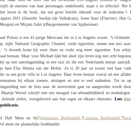
hrijft de emoties van haar personages onderkoeld, maar o zo effectief. Het b
het leven in dit boek, dat een grote belofte inhoudt voor de toekomst.?
rapport 2011 (Danielle Serdijn (de Volkskrant), Irene Start (Elsevier), Han C
Morgen) en Mirjam Salet )(Burgermeester van Spijkenisse)
ael Poloni is een 41-jarige Mexicaan die in Los Angeles woont. ?s Ochtends 
op, kijkt National Geographic Channel, rookt sigaretten, neemt een taxi naar
. ?s Avonds komt hij weer thuis en rookt nog meer sigaretten. Een schij
aal bestaan. Maar voor Michael lijkt het alsof zijn leven nog niet echt begonne
hij op een zaterdagmiddag in een taxi zit die een Nederlands meisje aanrijdt
je heet Elsa Helena van der Molen. Ze is 20 jaar en woont met haar vad
er in een grote villa in Los Angeles. Haar leven bestaat vooral uit een alfabe
ensnamen bij elkaar zoenen, uitslapen en niet te veel nadenken. Tot ze o
rdagmiddag met de fiets naar de universiteit gaat en aangereden wordt doo
. Maartje Wortel schrijft met een mengsel van afstandelijkheid en mededogen
 dolende zielen, overgeleverd aan hun eigen en elkaars obsessies.
Lees
hier
publicatie.
tel Half Mens nu bij?
Athenaeum Boekhandel
,?
Linnaeus Boekhandel
,?
Sava
?of steun uw plaatselijke boekhandel.