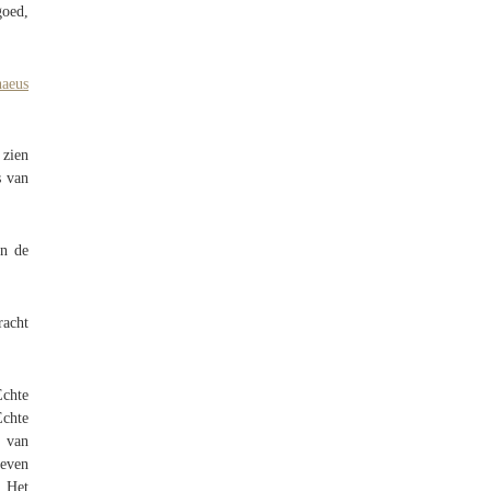
goed,
naeus
 zien
s van
an de
racht
Echte
Echte
d van
 even
. Het