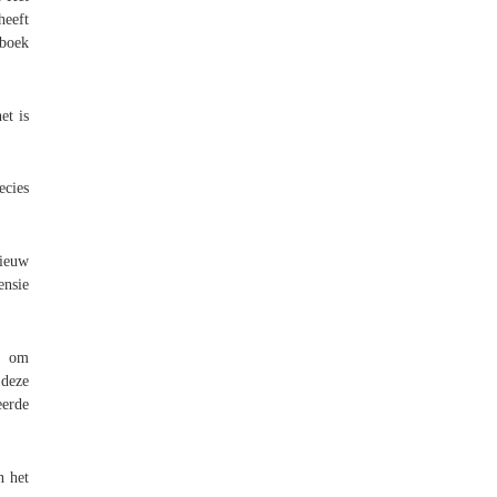
heeft
boek
et is
ecies
nieuw
ensie
, om
 deze
eerde
n het