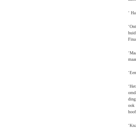
‘ Ha
‘Ont
huid
Fina
‘Maa
maar
‘Een
‘Het
omda
ding
ook 
hoof
‘Kna