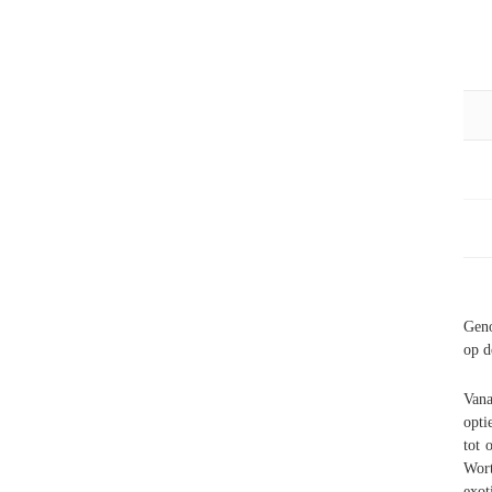
Geno
op d
Vana
opti
tot 
Wort
exot