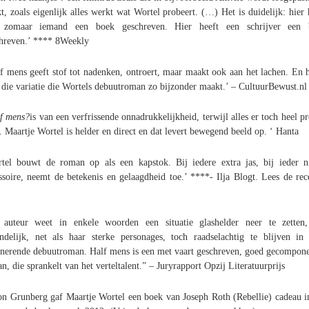
t, zoals eigenlijk alles werkt wat Wortel probeert. (…) Het is duidelijk: hier 
t zomaar iemand een boek geschreven. Hier heeft een schrijver een 
hreven.’ **** 8Weekly
f mens geeft stof tot nadenken, ontroert, maar maakt ook aan het lachen. En h
t die variatie die Wortels debuutroman zo bijzonder maakt.’ – CultuurBewust.nl
f mens?
is van een verfrissende onnadrukkelijkheid, terwijl alles er toch heel pr
t. Maartje Wortel is helder en direct en dat levert bewegend beeld op. ‘ Hanta
tel bouwt de roman op als een kapstok. Bij iedere extra jas, bij ieder 
ssoire, neemt de betekenis en gelaagdheid toe.’ ****- Ilja Blogt. Lees de rec
 auteur weet in enkele woorden een situatie glashelder neer te zetten
indelijk, net als haar sterke personages, toch raadselachtig te blijven in
inerende debuutroman. Half mens is een met vaart geschreven, goed gecompon
n, die sprankelt van het verteltalent.” – Juryrapport Opzij Literatuurprijs
n Grunberg gaf Maartje Wortel een boek van Joseph Roth (Rebellie) cadeau i