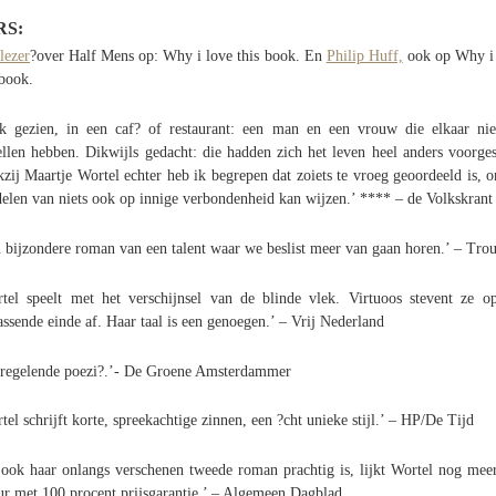
RS:
lezer
?over Half Mens op: Why i love this book. En
Philip Huff,
ook op Why i
 book.
k gezien, in een caf? of restaurant: een man en een vrouw die elkaar nie
ellen hebben. Dikwijls gedacht: die hadden zich het leven heel anders voorges
zij Maartje Wortel echter heb ik begrepen dat zoiets te vroeg geoordeeld is, 
delen van niets ook op innige verbondenheid kan wijzen.’ **** – de Volkskrant
 bijzondere roman van een talent waar we beslist meer van gaan horen.’ – Tro
tel speelt met het verschijnsel van de blinde vlek. Virtuoos stevent ze o
assende einde af. Haar taal is een genoegen.’ – Vrij Nederland
regelende poezi?.’- De Groene Amsterdammer
tel schrijft korte, spreekachtige zinnen, een ?cht unieke stijl.’ – HP/De Tijd
ook haar onlangs verschenen tweede roman prachtig is, lijkt Wortel nog mee
ur met 100 procent prijsgarantie.’ – Algemeen Dagblad