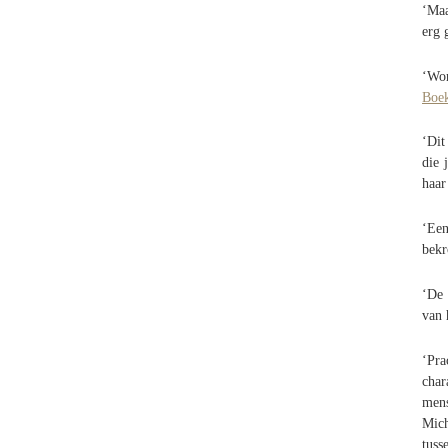
‘Maa
erg 
‘Wo
Boe
‘Dit
die 
haar
‘Een
bekr
‘De 
van 
‘Pra
char
mens
Mich
tuss