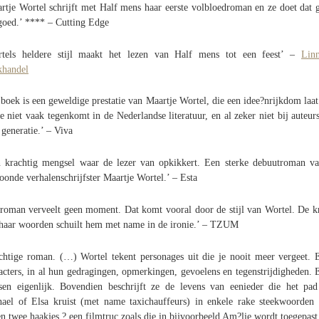
rtje Wortel schrijft met Half mens haar eerste volbloedroman en ze doet dat 
goed.’ **** – Cutting Edge
rtels heldere stijl maakt het lezen van Half mens tot een feest’ –
Lin
khandel
 boek is een geweldige prestatie van Maartje Wortel, die een idee?nrijkdom laat
je niet vaak tegenkomt in de Nederlandse literatuur, en al zeker niet bij auteur
 generatie.’ – Viva
 krachtig mengsel waar de lezer van opkikkert. Een sterke debuutroman v
oonde verhalenschrijfster Maartje Wortel.’ – Esta
roman verveelt geen moment. Dat komt vooral door de stijl van Wortel. De k
haar woorden schuilt hem met name in de ironie.’ – TZUM
chtige roman. (…) Wortel tekent personages uit die je nooit meer vergeet. 
acters, in al hun gedragingen, opmerkingen, gevoelens en tegenstrijdigheden. 
en eigenlijk. Bovendien beschrijft ze de levens van eenieder die het pa
ael of Elsa kruist (met name taxichauffeurs) in enkele rake steekwoorden
en twee haakjes ? een filmtruc zoals die in bijvoorbeeld Am?lie wordt toegepast