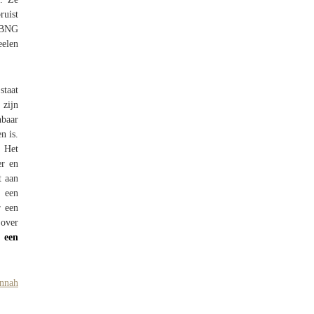
ruist
- BNG
eelen
staat
 zijn
nbaar
n is.
. Het
er en
t aan
p een
r een
 over
een
nnah