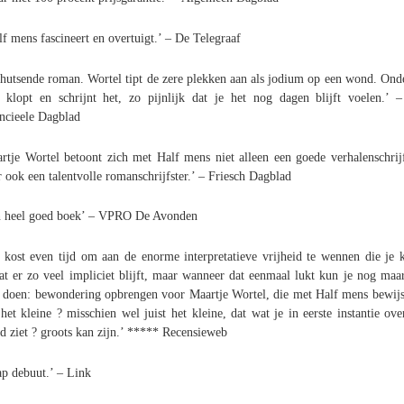
lf mens fascineert en overtuigt.’ – De Telegraaf
hutsende roman. Wortel tipt de zere plekken aan als jodium op een wond. Ond
 klopt en schrijnt het, zo pijnlijk dat je het nog dagen blijft voelen.’ 
ncieele Dagblad
rtje Wortel betoont zich met Half mens niet alleen een goede verhalenschrijf
 ook een talentvolle romanschrijfster.’ – Friesch Dagblad
 heel goed boek’ – VPRO De Avonden
 kost even tijd om aan de enorme interpretatieve vrijheid te wennen die je k
t er zo veel impliciet blijft, maar wanneer dat eenmaal lukt kun je nog maa
 doen: bewondering opbrengen voor Maartje Wortel, die met Half mens bewijs
het kleine ? misschien wel juist het kleine, dat wat je in eerste instantie ove
d ziet ? groots kan zijn.’ ***** Recensieweb
p debuut.’ – Link