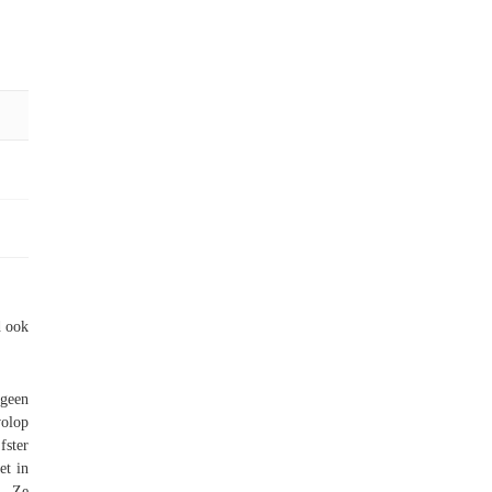
d ook
 geen
olop
fster
et in
n. Ze