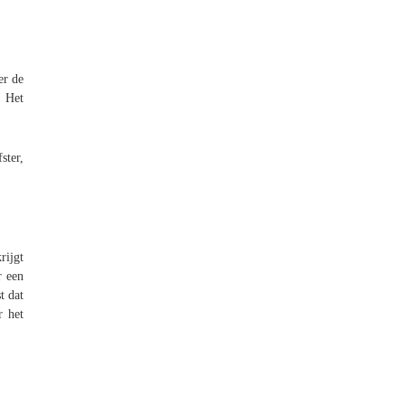
er de
– Het
ster,
rijgt
r een
t dat
r het