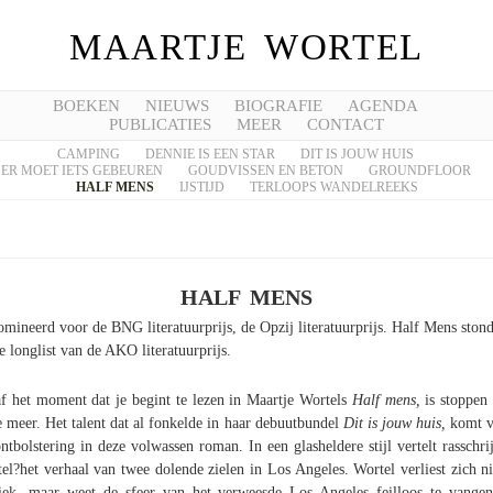
MAARTJE WORTEL
BOEKEN
NIEUWS
BIOGRAFIE
AGENDA
PUBLICATIES
MEER
CONTACT
CAMPING
DENNIE IS EEN STAR
DIT IS JOUW HUIS
ER MOET IETS GEBEUREN
GOUDVISSEN EN BETON
GROUNDFLOOR
HALF MENS
IJSTIJD
TERLOOPS WANDELREEKS
HALF MENS
mineerd voor de BNG literatuurprijs, de Opzij literatuurprijs. Half Mens ston
e longlist van de AKO literatuurprijs.
f het moment dat je begint te lezen in Maartje Wortels
Half mens,
is stoppen
e meer. Het talent dat al fonkelde in haar debuutbundel
Dit is jouw huis,
komt v
ontbolstering in deze volwassen roman. In een glasheldere stijl vertelt rasschrij
el?het verhaal van twee dolende zielen in Los Angeles. Wortel verliest zich ni
iek, maar weet de sfeer van het verweesde Los Angeles feilloos te vange