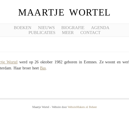
MAARTJE WORTEL
BOEKEN
NIEUWS
BIOGRAFIE
AGENDA
PUBLICATIES
MEER
CONTACT
tje Wortel
werd op 26 oktober 1982 geboren in Eemnes. Ze woont en werk
erdam. Haar broer heet
Bas
.
Maartje Wortel - Website door
WebsiteMakers.nl
Beheer